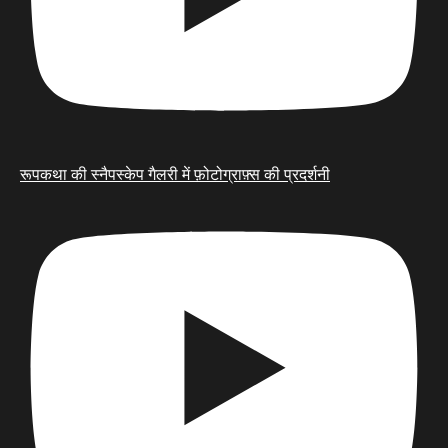
रूपकथा की स्नैपस्केप गैलरी में फ़ोटोग्राफ़्स की प्रदर्शनी