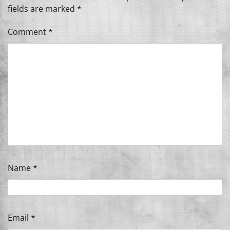
fields are marked
*
Comment
*
Name
*
Email
*