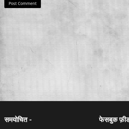
समयोचित -
फेसबुक फ़ी