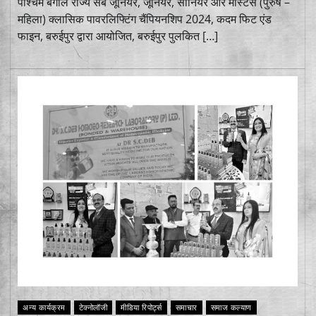
पश्चिम बंगाल राज्य सब जूनियर, जूनियर, सीनियर और मास्टर्स (पुरुष –
महिला) क्लासिक पावरलिफ्टिंग चैंपियनशिप 2024, कदम फिट एंड
फाइन, बरुईपुर द्वारा आयोजित, बरुईपुर पुलकित […]
अन्य कार्यक्रम
टेक्नोलॉजी
मीडिया रिपोर्ट्स
समाचार
समाज कल्याण