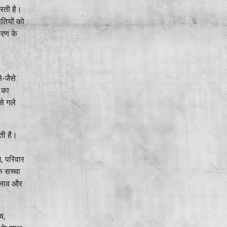
करती है।
तियों को
हरण के
े-जैसे
 का
से गले
ती है।
, परिवार
ि सच्चा
बदलाव और
च,