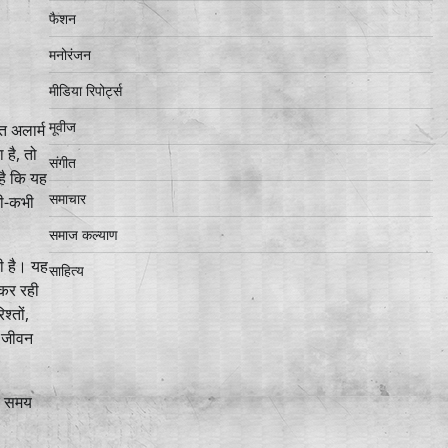
फैशन
मनोरंजन
मीडिया रिपोर्ट्स
मूवीज
त अलार्म
 है, तो
संगीत
है कि यह
समाचार
भी-कभी
समाज कल्याण
ी है। यह
साहित्य
 कर रही
्तों,
ह जीवन
िए समय