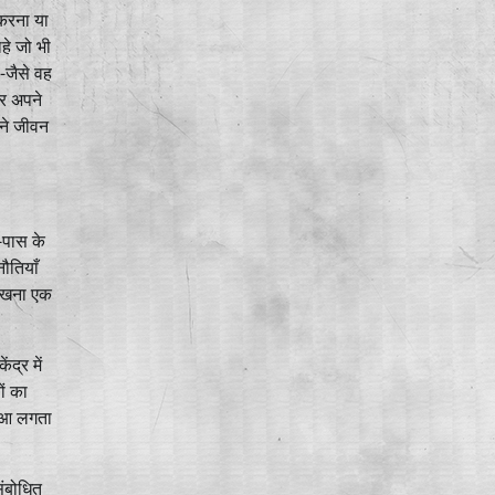
 करना या
हे जो भी
-जैसे वह
और अपने
पने जीवन
-पास के
ौतियाँ
 रखना एक
द्र में
ं का
हुआ लगता
संबोधित