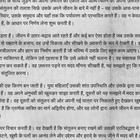
सरों के साथ जुड़ने की अपनी ज़रूरत को एकांत और आत्म-चिंतन की अपनी ज़रूरत
तुलन की तलाश सिर्फ़ उसके अपने जीवन के बारे में नहीं है – यह उसके आस-पास
 परिवार, उसके समुदाय और यहाँ तक कि पर्यावरण को प्रभावित करते हैं। वह न के
 है, के आधार पर निर्णय लेना शुरू करती है।
ड़ता है। जीवन में उतार-चढ़ाव आते रहते हैं और कई बार ऐसा होता है जब उसके सर्व
ं से घबराने के बजाय, वह उन्हें विकास और सीखने के अवसरों के रूप में देखती है। 
चीलापन और ज्ञान का निर्माण करती है जो भविष्य में उसके लिए बहुत काम आएगा
रा व्यक्तिगत है, लेकिन उसे एहसास है कि उसे अकेले नहीं चलना है। वह सहायक मि
प्रदान कर सकते हैं। वह ज़रूरत पड़ने पर मदद माँगना सीखती है, यह समझते हुए कि 
को संतुलित करना।
ञान की एक किरण बन जाती है। युवा महिलाएँ उसकी शांत उपस्थिति और उसके द्वारा व्
हैं। वह अपने अनुभवों को खुलकर साझा करती है, दूसरों को यह समझने में मदद कर
 होता है। वह दूसरों को संतुलन की ओर अपनी नई यात्रा पर निकलते हुए देखकर खु
 कि प्रत्येक व्यक्ति का मार्ग अद्वितीय होगा, और वह लोगों द्वारा अपने जीवन में सा
।
्रा पर विचार करती है। वह देखती है कि संतुलन बनाए रखने की उसकी प्रतिबद्धता न
 खुशी के पलों का आनंद लेने और उद्देश्य और इरादे के साथ जीने में मदद की है