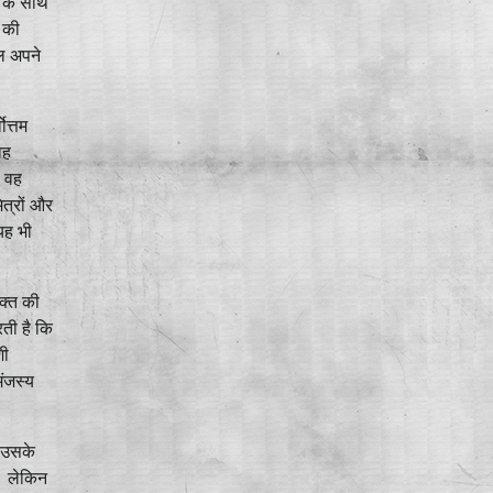
 के साथ
 की
वल अपने
ोत्तम
वह
। वह
त्रों और
यह भी
यक्त की
ती है कि
शी
मंजस्य
े उसके
। लेकिन