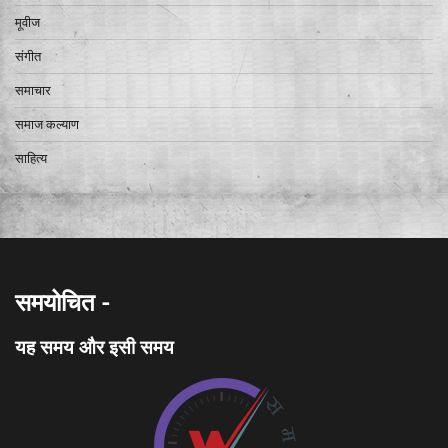
मूवीज
संगीत
समाचार
समाज कल्याण
साहित्य
समयोचित -
यह समय और इसी समय