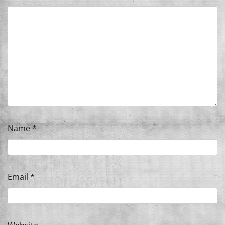
Name
*
Email
*