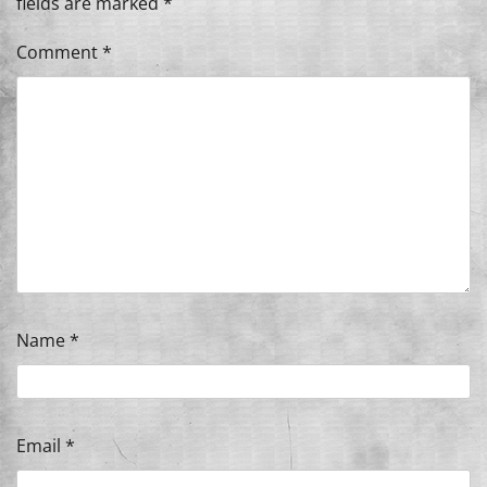
fields are marked
*
Comment
*
Name
*
Email
*