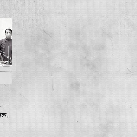
य
त्य,