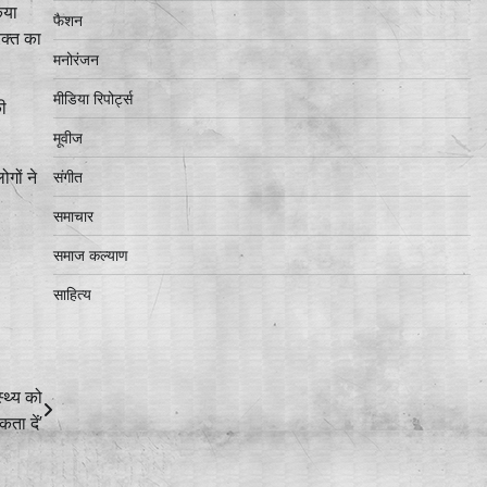
िया
फैशन
रक्त का
मनोरंजन
मीडिया रिपोर्ट्स
की
मूवीज
गों ने
संगीत
समाचार
समाज कल्याण
साहित्य
्थ्य को
कता दें’