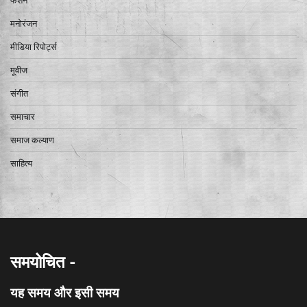
मनोरंजन
मीडिया रिपोर्ट्स
मूवीज
संगीत
समाचार
समाज कल्याण
साहित्य
समयोचित -
यह समय और इसी समय