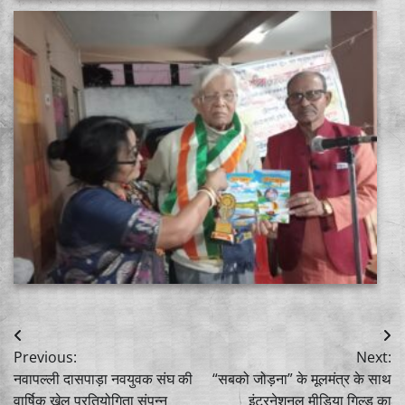
Post
Previous:
Next:
navigation
नवापल्ली दासपाड़ा नवयुवक संघ की
“सबको जोड़ना” के मूलमंत्र के साथ
वार्षिक खेल प्रतियोगिता संपन्न
इंटरनेशनल मीडिया गिल्ड का