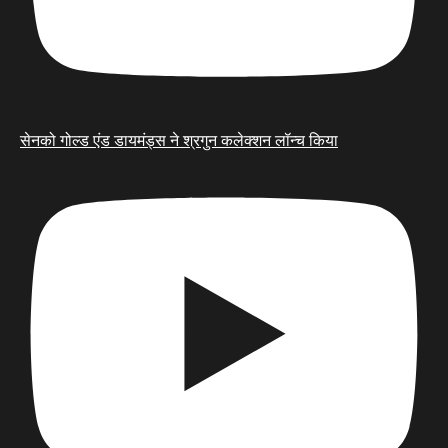
सेनको गोल्ड एंड डायमंड्स ने श्रगुन कलेक्शन लॉन्च किया