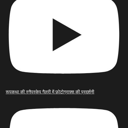
रूपकथा की स्नैपस्केप गैलरी में फ़ोटोग्राफ़्स की प्रदर्शनी