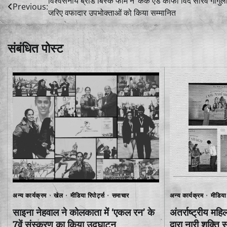
Post
विश्वसनीय ब्रांड बिस्क फार्म ने ‘केक एंड कॉफी विद सौरव गांगुली
Previous:
जरिए वफादार उपभोक्ताओं को किया सम्मानित
navigation
संबंधित पोस्ट
अन्य कार्यक्रम
खेल
मीडिया रिपोर्ट्स
समाचार
अन्य कार्यक्रम
मीडिया 
साइना नेहवाल ने कोलकाता में ‘एकल रन’ के
अंतर्राष्ट्रीय म
7वें संस्करण का किया उद्घाटन
द्वारा नारी शक्ति 