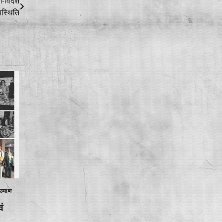
श-विदेश
स्थिति
ल्याण
ं