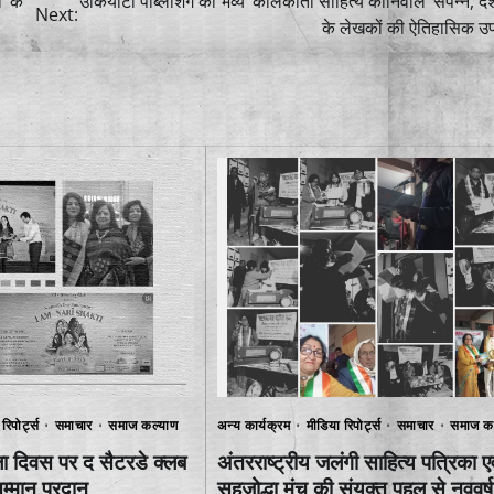
’ के
उकियोटो पब्लिशिंग का भव्य ‘कोलकाता साहित्य कार्निवाल’ संपन्न, दे
Next:
के लेखकों की ऐतिहासिक उप
रिपोर्ट्स
समाचार
समाज कल्याण
अन्य कार्यक्रम
मीडिया रिपोर्ट्स
समाचार
समाज क
हिला दिवस पर द सैटरडे क्लब
अंतरराष्ट्रीय जलंगी साहित्य पत्रिका एव
सम्मान प्रदान
सहजोद्धा मंच की संयुक्त पहल से नववर्ष