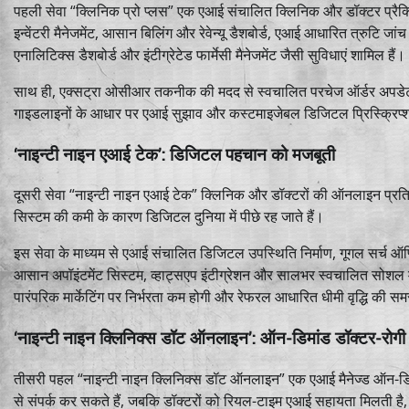
पहली सेवा “क्लिनिक प्रो प्लस” एक एआई संचालित क्लिनिक और डॉक्टर प्रैक्टि
इन्वेंटरी मैनेजमेंट, आसान बिलिंग और रेवेन्यू डैशबोर्ड, एआई आधारित त्रुटि 
एनालिटिक्स डैशबोर्ड और इंटीग्रेटेड फार्मेसी मैनेजमेंट जैसी सुविधाएं शामिल हैं।
साथ ही, एक्सट्रा ओसीआर तकनीक की मदद से स्वचालित परचेज ऑर्डर अपडेट की
गाइडलाइनों के आधार पर एआई सुझाव और कस्टमाइजेबल डिजिटल प्रिस्क्रिप्श
‘नाइन्टी नाइन एआई टेक’: डिजिटल पहचान को मजबूती
दूसरी सेवा “नाइन्टी नाइन एआई टेक” क्लिनिक और डॉक्टरों की ऑनलाइन प्रत
सिस्टम की कमी के कारण डिजिटल दुनिया में पीछे रह जाते हैं।
इस सेवा के माध्यम से एआई संचालित डिजिटल उपस्थिति निर्माण, गूगल सर्च ऑ
आसान अपॉइंटमेंट सिस्टम, व्हाट्सएप इंटीग्रेशन और सालभर स्वचालित सोशल मी
पारंपरिक मार्केटिंग पर निर्भरता कम होगी और रेफरल आधारित धीमी वृद्धि की सम
‘नाइन्टी नाइन क्लिनिक्स डॉट ऑनलाइन’: ऑन-डिमांड डॉक्टर-रोगी प
तीसरी पहल “नाइन्टी नाइन क्लिनिक्स डॉट ऑनलाइन” एक एआई मैनेज्ड ऑन-डिमांड 
से संपर्क कर सकते हैं, जबकि डॉक्टरों को रियल-टाइम एआई सहायता मिलती ह