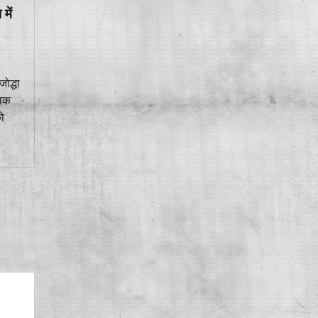
में
ोद्धा
सिक
ो