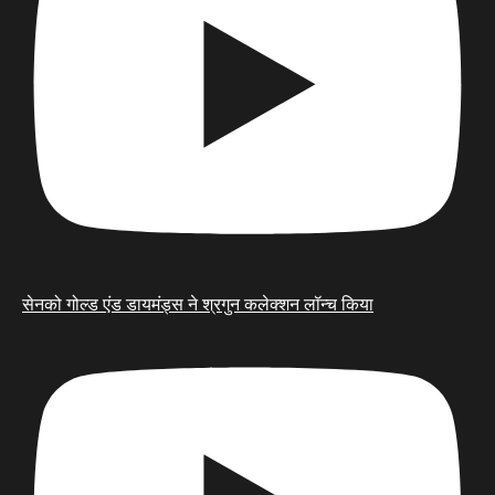
सेनको गोल्ड एंड डायमंड्स ने श्रगुन कलेक्शन लॉन्च किया