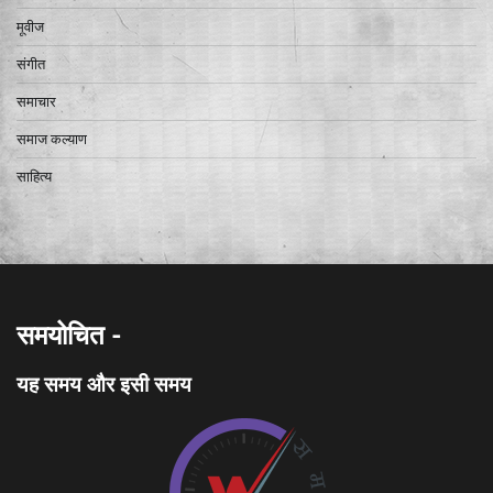
मूवीज
संगीत
समाचार
समाज कल्याण
साहित्य
समयोचित -
यह समय और इसी समय