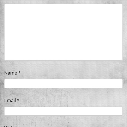
Name
*
Email
*