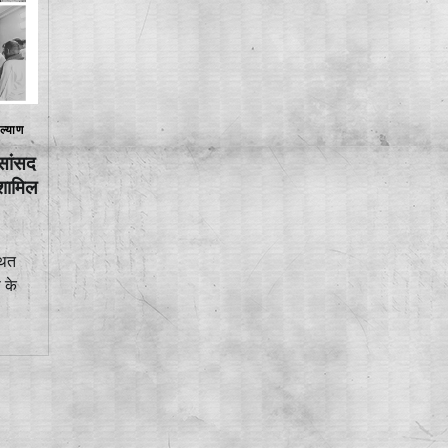
ल्याण
 सांसद
 शामिल
्थित
 के