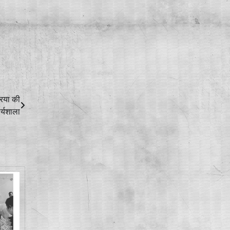
रिया की
र्यशाला