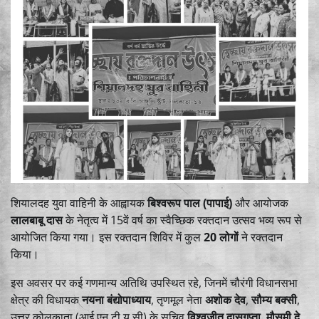
शियालदह युवा वाहिनी के आह्वायक
बिश्वरूप पाल (पापाई)
और आयोजक
लालबाबू दास
के नेतृत्व में 15वें वर्ष का स्वैच्छिक रक्तदान उत्सव भव्य रूप से
आयोजित किया गया। इस रक्तदान शिविर में कुल
20 लोगों
ने रक्तदान
किया।
इस अवसर पर कई गणमान्य अतिथि उपस्थित रहे, जिनमें चौरंगी विधानसभा
क्षेत्र की विधायक
नयना बंद्योपाध्याय
, तृणमूल नेता
अशोक देव
,
सौम्य बक्सी
,
उत्तर कोलकाता (आई.एन.टी.यू.सी) के सचिव
विश्वजीत दासगुप्ता
,
मौसुमी दे
,