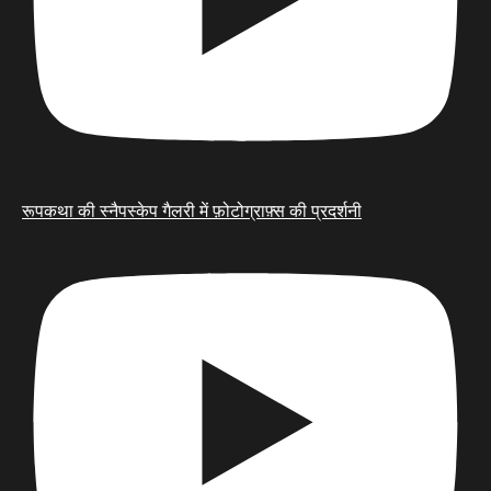
रूपकथा की स्नैपस्केप गैलरी में फ़ोटोग्राफ़्स की प्रदर्शनी